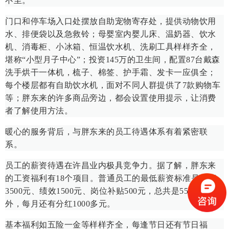
不至。
门口和停车场入口处摆放自助宠物寄存处，提供动物饮用
水、排便袋以及急救铃；母婴室内婴儿床、温奶器、饮水
机、消毒柜、小冰箱、恒温饮水机、洗刷工具样样齐全，
堪称“小型月子中心”；投资145万的卫生间，配置87台戴森
洗手烘干一体机，梳子、棉签、护手霜、发卡一应俱全；
每个楼层都有自助饮水机，面对不同人群提供了7款购物车
等；胖东来的许多商品旁边，都会设置使用提示，让消费
者了解使用方法。
暖心的服务背后，与胖东来的员工待遇体系有着紧密联
系。
员工的薪资待遇在许昌业内极具竞争力。据了解，胖东来
的工资福利有18个项目。普通员工的最低薪资标准是底薪
3500元、绩效1500元、岗位补贴500元，总共是5500元，此
外，每月还有分红1000多元。
基本福利如五险一金等样样齐全，每逢节日还有节日福