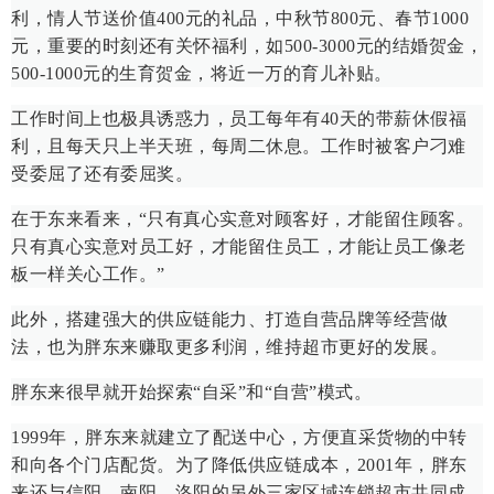
利，情人节送价值400元的礼品，中秋节800元、春节1000
元，重要的时刻还有关怀福利，如500-3000元的结婚贺金，
500-1000元的生育贺金，将近一万的育儿补贴。
工作时间上也极具诱惑力，员工每年有40天的带薪休假福
利，且每天只上半天班，每周二休息。工作时被客户刁难
受委屈了还有委屈奖。
在于东来看来，“只有真心实意对顾客好，才能留住顾客。
只有真心实意对员工好，才能留住员工，才能让员工像老
板一样关心工作。”
此外，搭建强大的供应链能力、打造自营品牌等经营做
法，也为胖东来赚取更多利润，维持超市更好的发展。
胖东来很早就开始探索“自采”和“自营”模式。
1999年，胖东来就建立了配送中心，方便直采货物的中转
和向各个门店配货。为了降低供应链成本，2001年，胖东
来还与信阳、南阳、洛阳的另外三家区域连锁超市共同成